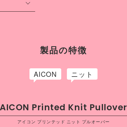
都精華大学洋画学
40
ち、グラフィック
14年より活動を開
42
O CLASSIC”をテー
描かれる作品は、
での展示をはじ
ョンなど幅広く活
製品の特徴
AICON
ニット
AICON Printed Knit Pullove
アイコン プリンテッド ニット プルオーバー