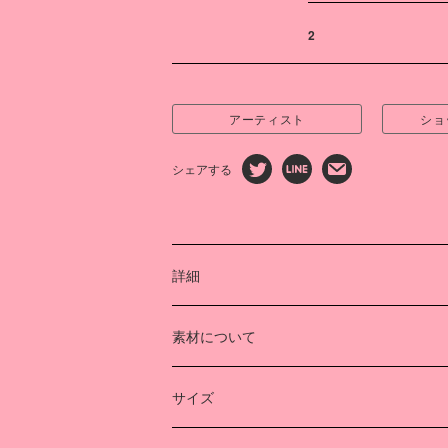
2
アーティスト
ショ
シェアする
詳細
ペインター“AICON”さんとともに、コッ
素材について
ーティングニットを制作しました。
理論物理に着想を得て、糸の振動を意識
Cotton 100%
AICONさんのペイントが、複雑な編み
中国製(プリント加工 日本)
サイズ
胆にプリントされています。
着丈（cm）
身幅（cm）
肩幅（cm