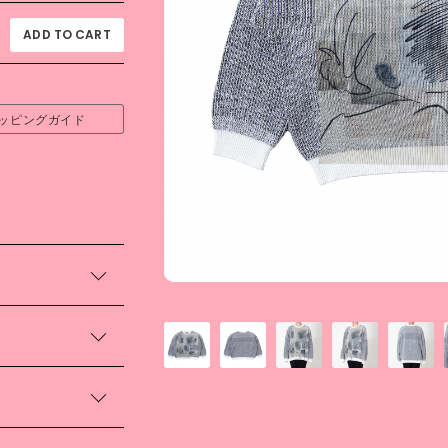
ッピングガイド
トン100%のプレ
し人物を描き出す
地のニットの上で大
）
袖丈（cm）