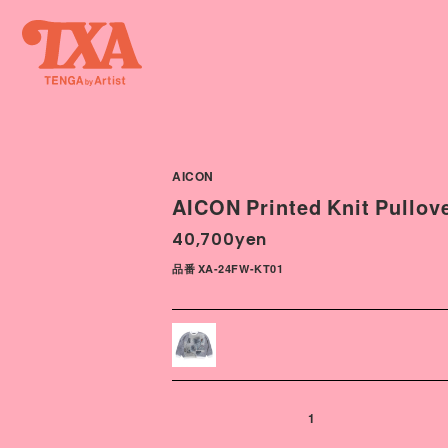
AICON
AICON Printed Knit Pullov
40,700yen
品番 XA-24FW-KT01
1