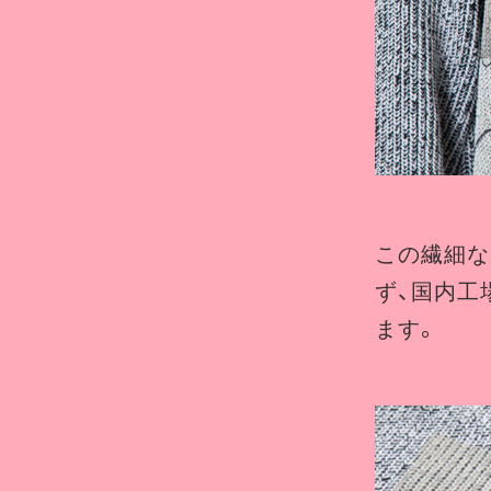
この繊細な
ず、国内工
ます。