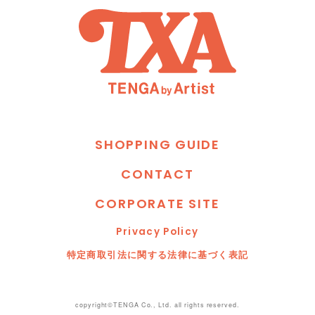
S
H
O
P
P
I
N
G
G
U
I
D
E
C
O
N
T
A
C
T
C
O
R
P
O
R
A
T
E
S
I
T
E
P
r
i
v
a
c
y
P
o
l
i
c
y
特
定
商
取
引
法
に
関
す
る
法
律
に
基
づ
く
表
記
copyright©TENGA Co., Ltd. all rights reserved.