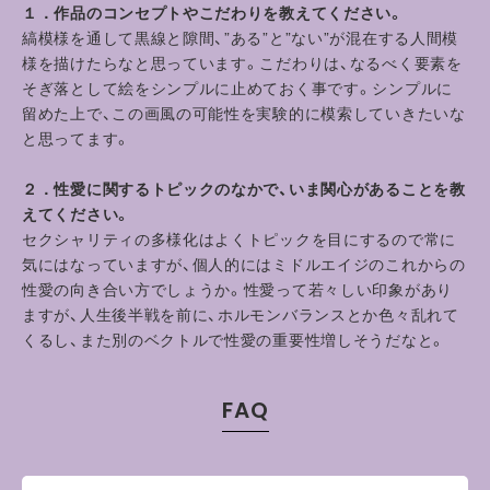
１．作品のコンセプトやこだわりを教えてください。
縞模様を通して黒線と隙間、”ある”と”ない”が混在する人間模
様を描けたらなと思っています。こだわりは、なるべく要素を
そぎ落として絵をシンプルに止めておく事です。シンプルに
留めた上で、この画風の可能性を実験的に模索していきたいな
と思ってます。
２．性愛に関するトピックのなかで、いま関心があることを教
えてください。
セクシャリティの多様化はよくトピックを目にするので常に
気にはなっていますが、個人的にはミドルエイジのこれからの
性愛の向き合い方でしょうか。性愛って若々しい印象があり
ますが、人生後半戦を前に、ホルモンバランスとか色々乱れて
くるし、また別のベクトルで性愛の重要性増しそうだなと。
FAQ