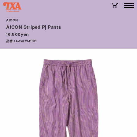
AICON
AICON Striped Pj Pants
16,500yen
品番 XA-24FW-PT01