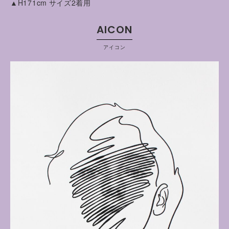
▲H171cm サイズ2着用
AICON
アイコン