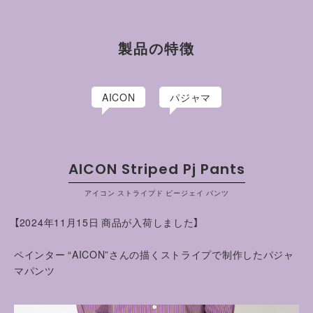
総丈（cm）
ウエスト（cm）
わたり（cm）
やWebデザイナーを経て2014年より活動を開始。”THE
HUMAN UNIVERSE IN NEO CLASSIC”をテーマに、クラシカ
1
90
76
35
ルかつ新たな切り口から描かれる作品は、その独自の世界観が
製品の特徴
注目を得て、国内外での展示をはじめ、アパレルブランドとのコ
2
93.5
82
35.5
ラボレーションなど幅広く活動をしている
AICON
パジャマ
AICON Striped Pj Pants
アイコン ストライプド ピージェイ パンツ
【2024年11月15日 商品が入荷しました】
ペインター “AICON”さんの描くストライプで制作したパジャ
マパンツ