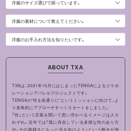
洋服のサイズ選びで困っています。
このページの上部にサイズという項目がございます。そち
洋服の素材について教えてください。
らにサイズ表がございますので、お手持ちの洋服と比較し
てご検討ください。
高密度コットン100%のストライプ生地。
洋服のお手入れ方法を知りたいです。
・ご家庭の洗濯機でお洗濯ができます。
・タンブル乾燥機を使用しないでください。
ABOUT TXA
・洗濯やクリーニングの際はネットを使用し、他のものと分
けて洗ってください。
・蛍光増白剤配合洗剤は使用しないでください。
TXAは、2021年10月にはじまったTENGAによるコラボ
・形を整えて干してください。洗濯により収縮やねじれ、型
レーションアパレルプロジェクトです。
崩れすることがあります。
TENGAの“性を表通りに”というミッションに向けて、よ
り多角的にアプローチすべくスタートをしました。
「性」という言葉を聞いて思い浮かべるイメージは人そ
れぞれ。近年では「既に存在している多様な性のあり方
や、その複雑さにもっと目を向けよう」という動きが強