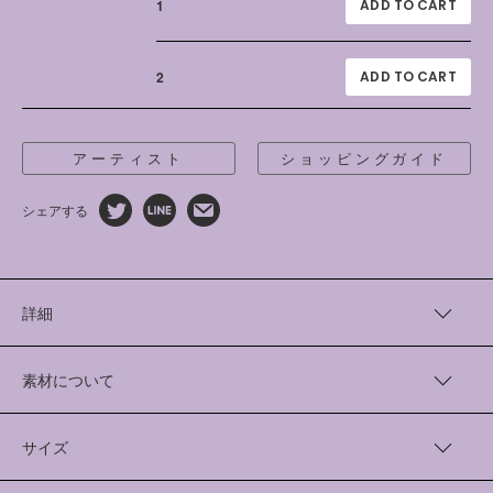
1
2
アーティスト
ショッピングガイド
シェアする
詳細
ペインター“AICON”さんとともに、高密度コットンのパジャマ
パンツを制作しました。理論物理に着想を得た繊細な線の連な
素材について
りは、服のシワに見えるよう1本づつ細やかに描かれています。
Cotton 100%
AICON/アイコン
中国製
サイズ
神戸市出身。ペインター。2008個年京都精華大学洋画学部卒
業。京都精華大学で油絵を学んだのち、グラフィックデザイナー