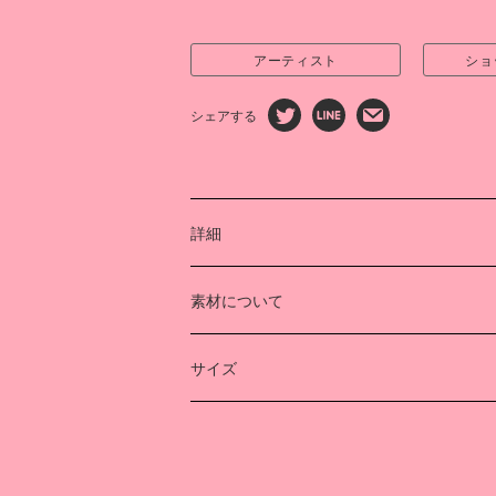
アーティスト
ショ
シェアする
詳細
ペインター“AICON”さんとともに、季
素材について
ただける掛け布団カバーとまくらカバ
しました。理論物理に着想を得た繊細な
Cotton 100%
のシワに見えるよう1本づつ細やかに描
日本製
サイズ
AICON/アイコン
横（cm）
神戸市出身。ペインター。2008個年京
部卒業。京都精華大学で油絵を学んだの
掛け布団カバー
150
デザイナーやWebデザイナーを経て20