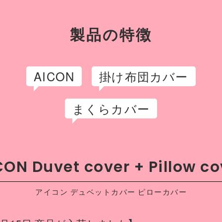
O CLASSIC”をテー
43
描かれる作品は、
での展示をはじ
製品の特徴
ョンなど幅広く活
AICON
掛け布団カバー
まくらカバー
CON Duvet cover + Pillow co
アイコン デュベットカバー ピローカバー