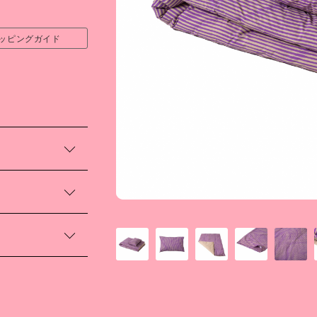
ッピングガイド
節を問わずご使用い
ーのセットを制作
線の連なりは、服
かれています。
縦（cm）
都精華大学洋画学
ち、グラフィック
210
14年より活動を開