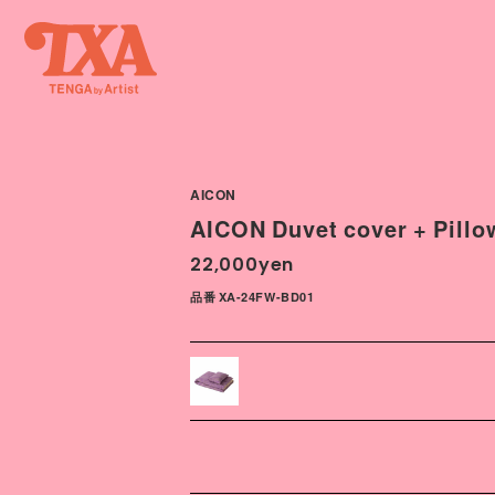
AICON
AICON Duvet cover + Pillo
22,000yen
品番 XA-24FW-BD01