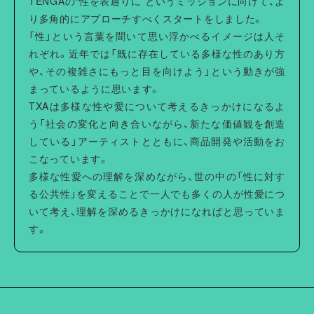
TENGAの“性を表通りに”というミッションに向けて、よ
・デザインの特性上、一部に裁ち切り部分があるため、着用
り多角的にアプローチすべくスタートをしました。
や洗濯の繰り返しでほつれる場合があります。
「性」という言葉を聞いて思い浮かべるイメージは人そ
れぞれ。近年では「既に存在している多様な性のあり方
や、その複雑さにもっと目を向けよう」という動きが強
まっているように思います。
TXAは多様な性や愛について考えるきっかけになるよ
う「社会の変化と向き合いながら、新たな価値観を創造
している」アーティストとともに、商品開発や活動をお
こなっています。
多様な性愛への理解を深めながら、世の中の「性に対す
る公共性」を変えることで一人でも多くの人が性愛につ
いて考え、理解を深めるきっかけになればと思っていま
す。