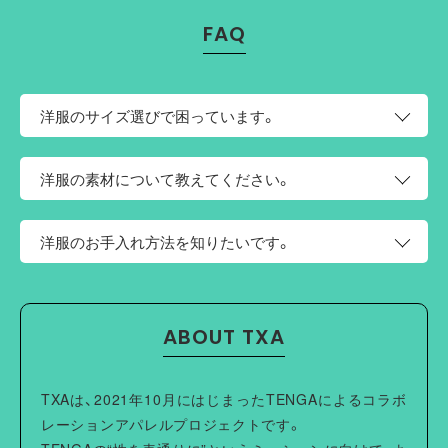
FAQ
洋服のサイズ選びで困っています。
このページの上部にサイズという項目がございます。そち
洋服の素材について教えてください。
らにサイズ表がございますので、お手持ちの洋服と比較し
てご検討ください。
コットン100% なめらかな肌あたりの高密度ブロードを使
洋服のお手入れ方法を知りたいです。
用しています。
・ご家庭の洗濯機でお洗濯ができます。
・タンブル乾燥機を使用しないでください。
ABOUT TXA
・洗濯やクリーニングの際はネットを使用し、他のものと分
けて洗ってください。
・蛍光増白剤配合洗剤は使用しないでください。
TXAは、2021年10月にはじまったTENGAによるコラボ
・形を整えて干してください。洗濯により収縮やねじれ、型
レーションアパレルプロジェクトです。
崩れすることがあります。