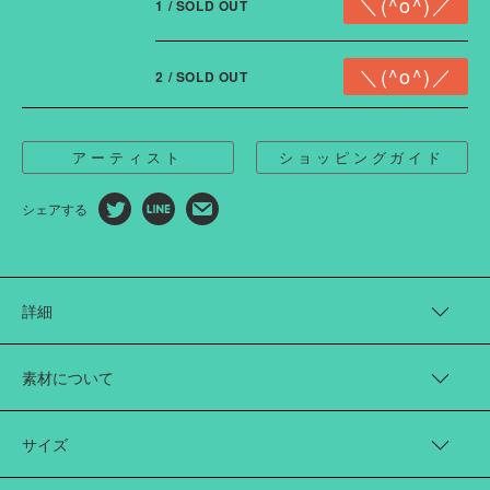
1 / SOLD OUT
2 / SOLD OUT
アーティスト
ショッピングガイド
シェアする
詳細
アーティスト“門倉太久斗（22世紀ジェダイ）”さんとともに、印象
的なシルエットで切り替えたブロードシャツを制作しました。
素材について
今回のコラボレーションでは、門倉さんとともに、「多様な性愛
のかたち」をアートワークだけでなく、服のシルエットや構造か
Cotton 100%
ら考え、表現しています。こちらのシャツは、門倉さんの「ペニ
サイズ
ス・フラワー」という絵画作品を、衣服に落とし込んだものにな
っています。