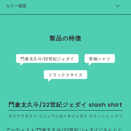
着丈（cm）
身幅（cm）
肩幅（cm）
袖丈（cm）
カラー展開
1
72
60
53
58
blue
2
75
62
55
60
black
stripe
製品の特徴
門倉太久斗/22世紀ジェダイ
長袖シャツ
リラックスサイズ
門倉太久斗/22世紀ジェダイ slash shirt
カドクラタクト/ニジュウニセイキジェダイ スラッシュ シャツ
アーティスト“門倉太久斗（22世紀ジェダイ）”さんとと