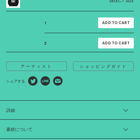
SELECT SIZE
1
2
アーティスト
ショッピングガイド
シェアする
詳細
アーティスト“門倉太久斗（22世紀ジェダイ）”さんの描く絵画作
品が背面にプリントされたコーチジャケット。
素材について
今回のコラボレーションでは、門倉さんとともに、「多様な性愛