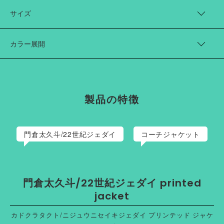
のかたち」をアートワークだけでなく、服のシルエットや構造か
Cotton 100%
ら考え、表現しています。
サイズ
こちらのコーチジャケットは、門倉さんの「ペニス・フラワー」と
いう絵画作品を、額装のように表地を切り抜き、裏地にプリント
着丈（cm）
身幅（cm）
肩幅（cm）
袖丈（cm）
して仕立てました。
カラー展開
1
66
59
49
64
grey
2
71
62
52
65
black
製品の特徴
門倉太久斗/22世紀ジェダイ
コーチジャケット
門倉太久斗/22世紀ジェダイ printed
jacket
カドクラタクト/ニジュウニセイキジェダイ プリンテッド ジャケ