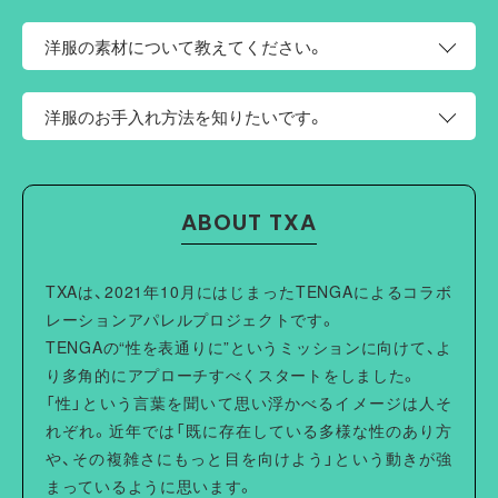
このページの上部にサイズという項目がございます。そち
洋服の素材について教えてください。
らにサイズ表がございますので、お手持ちの洋服と比較し
てご検討ください。
コットン100%のリップストップ生地を使用しています。
洋服のお手入れ方法を知りたいです。
・裏返して、ネットに入れて洗ってください。
・蛍光増白剤配合洗剤は使用しないでください。
ABOUT TXA
・プリント部分には当て布をしてアイロンをかけてくださ
い。
・デザインの特性上、一部に裁ち切り部分があるため、着用
TXAは、2021年10月にはじまったTENGAによるコラボ
や洗濯の繰り返しでほつれる場合があります。
レーションアパレルプロジェクトです。
TENGAの“性を表通りに”というミッションに向けて、よ
り多角的にアプローチすべくスタートをしました。
「性」という言葉を聞いて思い浮かべるイメージは人そ
れぞれ。近年では「既に存在している多様な性のあり方
や、その複雑さにもっと目を向けよう」という動きが強
まっているように思います。