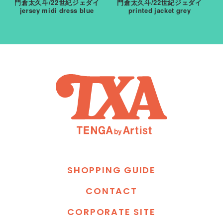
門倉太久斗/22世紀ジェダイ
門倉太久斗/22世紀ジェダイ
jersey midi dress blue
printed jacket grey
S
H
O
P
P
I
N
G
G
U
I
D
E
C
O
N
T
A
C
T
C
O
R
P
O
R
A
T
E
S
I
T
E