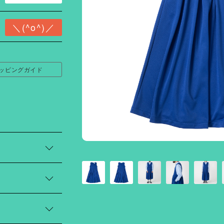
ッピングガイド
ダイ）”さんととも
した。今回のコラ
「多様な性愛のかた
ルエットや構造か