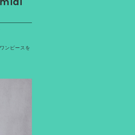
midi
ス
のワンピースを