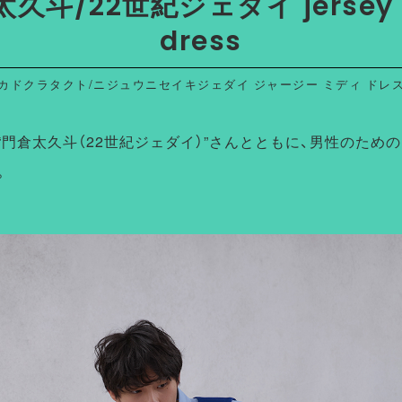
久斗/22世紀ジェダイ jersey 
dress
カドクラタクト/ニジュウニセイキジェダイ ジャージー ミディ ドレ
“門倉太久斗（22世紀ジェダイ）”さんとともに、男性のため
。