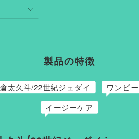
肩幅（cm）
わせてフォルムを
42
43
製品の特徴
倉太久斗/22世紀ジェダイ
ワンピー
イージーケア