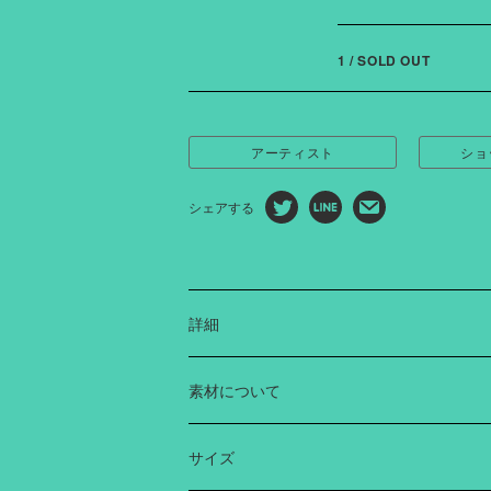
1 / SOLD OUT
アーティスト
ショ
シェアする
詳細
アーティスト“門倉太久斗（22世紀ジェ
素材について
に、男性のためのワンピースを制作しま
ボレーションでは、門倉さんとともに、
Polyester 100%
ち」をアートワークだけでなく、服のシ
サイズ
ら考え、表現しています。