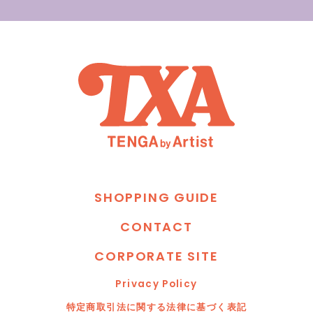
S
H
O
P
P
I
N
G
G
U
I
D
E
C
O
N
T
A
C
T
C
O
R
P
O
R
A
T
E
S
I
T
E
P
r
i
v
a
c
y
P
o
l
i
c
y
特
定
商
取
引
法
に
関
す
る
法
律
に
基
づ
く
表
記