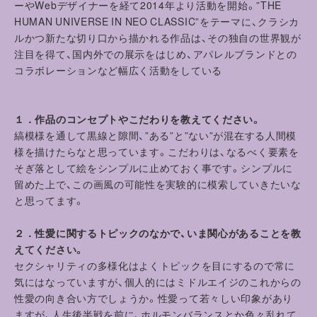
ーやWebデザイナーを経て2014年より活動を開始。”THE
HUMAN UNIVERSE IN NEO CLASSIC”をテーマに、クラシカ
ルかつ新たな切り口から描かれる作品は、その独自の世界観が
注目を得て、国内外での展示をはじめ、アパレルブランドとの
コラボレーションなど幅広く活動をしている
１．作品のコンセプトやこだわりを教えてください。
縞模様を通して黒線と隙間、”ある”と”ない”が混在する人間模
様を描けたらなと思っています。こだわりは、なるべく要素を
そぎ落として絵をシンプルに止めておく事です。シンプルに
留めた上で、この画風の可能性を実験的に模索していきたいな
と思ってます。
２．性愛に関するトピックのなかで、いま関心があることを教
えてください。
セクシャリティの多様化はよくトピックを目にするので常に
気にはなっていますが、個人的にはミドルエイジのこれからの
性愛の向き合い方でしょうか。性愛って若々しい印象があり
ますが、人生後半戦を前に、ホルモンバランスとか色々乱れて