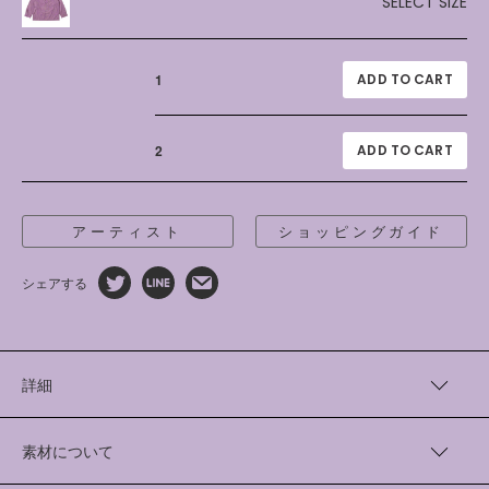
SELECT SIZE
1
2
アーティスト
ショッピングガイド
シェアする
詳細
ペインター“AICON”さんとともに、高密度コットンのパジャマ
シャツを制作しました。
素材について
理論物理に着想を得た繊細な線の連なりは、服のシワに見える