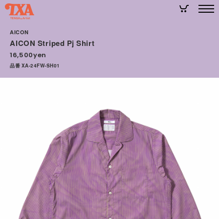
AICON
AICON Striped Pj Shirt
16,500yen
品番 XA-24FW-SH01