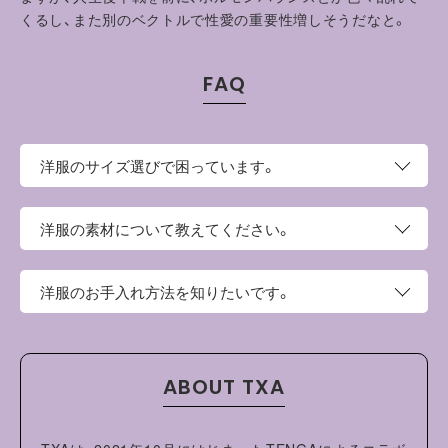
くるし、また別のベクトルで性愛の重要性増しそうだなと。
FAQ
洋服のサイズ選びで困っています。
このページの上部にサイズという項目がございます。そち
洋服の素材について教えてください。
らにサイズ表がございますので、お手持ちの洋服と比較し
てご検討ください。
高密度コットン100%のストライプ生地。
洋服のお手入れ方法を知りたいです。
・ご家庭の洗濯機でお洗濯ができます。
・タンブル乾燥機を使用しないでください。
ABOUT TXA
・洗濯やクリーニングの際はネットを使用し、他のものと分
けて洗ってください。
・蛍光増白剤配合洗剤は使用しないでください。