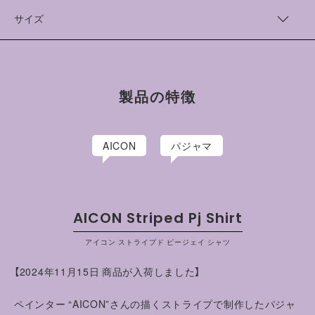
よう1本づつ細やかに描かれています。
Cotton 100%
中国製
サイズ
AICON/アイコン
神戸市出身。ペインター。2008個年京都精華大学洋画学部卒
着丈（cm）
身幅（cm）
肩幅（cm）
袖丈（cm）
業。京都精華大学で油絵を学んだのち、グラフィックデザイナー
やWebデザイナーを経て2014年より活動を開始。”THE
1
70
57
44
61
HUMAN UNIVERSE IN NEO CLASSIC”をテーマに、クラシカ
製品の特徴
ルかつ新たな切り口から描かれる作品は、その独自の世界観が
2
73
60
46
63
注目を得て、国内外での展示をはじめ、アパレルブランドとのコ
ラボレーションなど幅広く活動をしている
AICON
パジャマ
AICON Striped Pj Shirt
アイコン ストライプド ピージェイ シャツ
【2024年11月15日 商品が入荷しました】
ペインター “AICON”さんの描くストライプで制作したパジャ