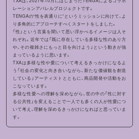
TXAは、2021年10月にはじまったTENGAによるコラボ
・形を整えて干してください。洗濯により収縮やねじれ、型
レーションアパレルプロジェクトです。
崩れすることがあります。
TENGAの“性を表通りに”というミッションに向けて、よ
り多角的にアプローチすべくスタートをしました。
「性」という言葉を聞いて思い浮かべるイメージは人そ
れぞれ。近年では「既に存在している多様な性のあり方
や、その複雑さにもっと目を向けよう」という動きが強
まっているように思います。
TXAは多様な性や愛について考えるきっかけになるよ
う「社会の変化と向き合いながら、新たな価値観を創造
している」アーティストとともに、商品開発や活動をお
こなっています。
多様な性愛への理解を深めながら、世の中の「性に対す
る公共性」を変えることで一人でも多くの人が性愛につ
いて考え、理解を深めるきっかけになればと思っていま
す。