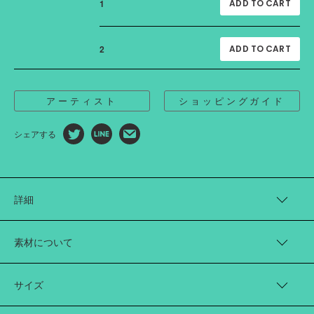
1
2
アーティスト
ショッピングガイド
シェアする
詳細
ペインター“AICON”さんとともに、コットン100%のプレーティ
ングニットを制作しました。
素材について
理論物理に着想を得て、糸の振動を意識し人物を描き出す
AICONさんのペイントが、複雑な編み地のニットの上で大胆に
Cotton 100%
プリントされています。
中国製(プリント加工 日本)
サイズ
AICON/アイコン