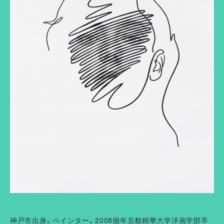
神戸市出身。ペインター。2008個年京都精華大学洋画学部卒