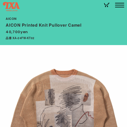
AICON
AICON Printed Knit Pullover Camel
40,700yen
品番 XA-24FW-KT02