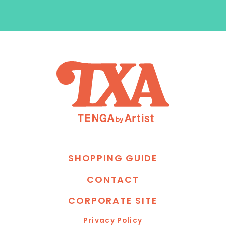
S
H
O
P
P
I
N
G
G
U
I
D
E
C
O
N
T
A
C
T
C
O
R
P
O
R
A
T
E
S
I
T
E
P
r
i
v
a
c
y
P
o
l
i
c
y