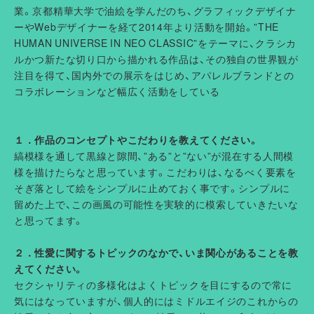
業。京都精華大学で油絵を学んだのち、グラフィックデザイナ
ーやWebデザイナーを経て2014年より活動を開始。”THE
HUMAN UNIVERSE IN NEO CLASSIC”をテーマに、クラシカ
ルかつ新たな切り口から描かれる作品は、その独自の世界観が
注目を得て、国内外での展示をはじめ、アパレルブランドとの
コラボレーションなど幅広く活動をしている
１．作品のコンセプトやこだわりを教えてください。
縞模様を通して黒線と隙間、”ある”と”ない”が混在する人間模
様を描けたらなと思っています。こだわりは、なるべく要素を
そぎ落として絵をシンプルに止めておく事です。シンプルに
留めた上で、この画風の可能性を実験的に模索していきたいな
と思ってます。
２．性愛に関するトピックのなかで、いま関心があることを教
えてください。
セクシャリティの多様化はよくトピックを目にするので常に
気にはなっていますが、個人的にはミドルエイジのこれからの