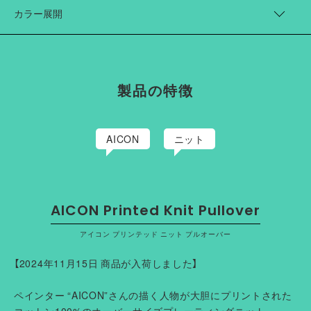
着丈（cm）
身幅（cm）
肩幅（cm）
袖丈（cm）
神戸市出身。ペインター。2008個年京都精華大学洋画学部卒
カラー展開
業。京都精華大学で油絵を学んだのち、グラフィックデザイナー
1
66
74
76
40
やWebデザイナーを経て2014年より活動を開始。”THE
Gray
HUMAN UNIVERSE IN NEO CLASSIC”をテーマに、クラシカ
2
70
78
80
42
Camel
ルかつ新たな切り口から描かれる作品は、その独自の世界観が
注目を得て、国内外での展示をはじめ、アパレルブランドとのコ
製品の特徴
ラボレーションなど幅広く活動をしている
AICON
ニット
AICON Printed Knit Pullover
アイコン プリンテッド ニット プルオーバー
【2024年11月15日 商品が入荷しました】
ペインター “AICON”さんの描く人物が大胆にプリントされた
コットン100%のオーバーサイズプレーティングニット