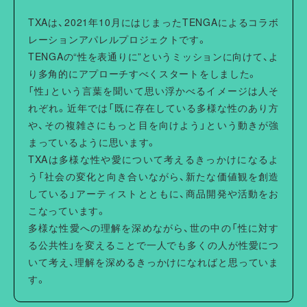
・形を整えて干してください。洗濯により収縮やねじれ、型
TXAは、2021年10月にはじまったTENGAによるコラボ
崩れすることがあります。
レーションアパレルプロジェクトです。
・プリント部分には当て布をしてアイロンをかけてくださ
TENGAの“性を表通りに”というミッションに向けて、よ
い。
り多角的にアプローチすべくスタートをしました。
「性」という言葉を聞いて思い浮かべるイメージは人そ
れぞれ。近年では「既に存在している多様な性のあり方
や、その複雑さにもっと目を向けよう」という動きが強
まっているように思います。
TXAは多様な性や愛について考えるきっかけになるよ
う「社会の変化と向き合いながら、新たな価値観を創造
している」アーティストとともに、商品開発や活動をお
こなっています。
多様な性愛への理解を深めながら、世の中の「性に対す
る公共性」を変えることで一人でも多くの人が性愛につ
いて考え、理解を深めるきっかけになればと思っていま
す。