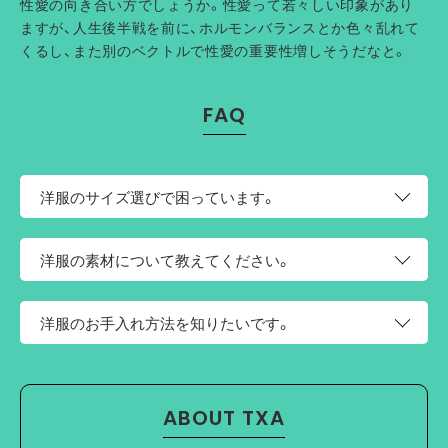
性愛の向き合い方でしょうか。性愛って若々しい印象があり
ますが、人生後半戦を前に、ホルモンバランスとか色々乱れて
くるし、また別のベクトルで性愛の重要性増しそうだなと。
FAQ
洋服のサイズ選びで困っています。
このページの上部にサイズという項目がございます。そち
洋服の素材について教えてください。
らにサイズ表がございますので、お手持ちの洋服と比較し
てご検討ください。
綿100%のミドルゲージで幅広い季節にわたってご着用い
洋服のお手入れ方法を知りたいです。
ただけます。
・手洗いでのお洗濯ができます。
・手洗いの際はもみ洗いは避け、軽く押し洗いをしてくださ
ABOUT TXA
い。
・蛍光増白剤が入っていない洗剤をご使用ください。