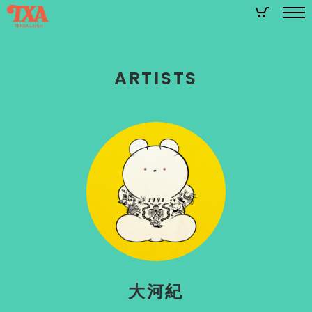
A
R
T
I
S
T
S
大河紀