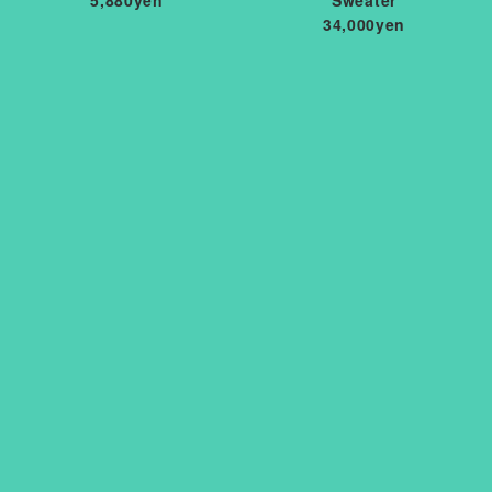
5,880yen
Sweater
34,000yen