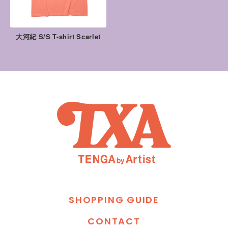
大河紀 S/S T-shirt Scarlet
S
H
O
P
P
I
N
G
G
U
I
D
E
C
O
N
T
A
C
T