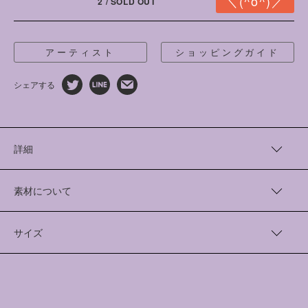
2 / SOLD OUT
アーティスト
ショッピングガイド
シェアする
詳細
アーティスト“大河紀”さんとともに、コーマ糸を使用した、14G
の着心地の良いコットンニットを制作しました。
素材について
肉厚をキープしながら、細かい柄をダブルジャガードで表現し
ています。
Cotton 100%
サイズ
着丈（cm）
身幅（cm）
袖丈（cm）
1
67
57
57.5