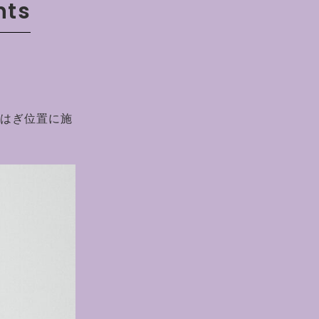
nts
らはぎ位置に施