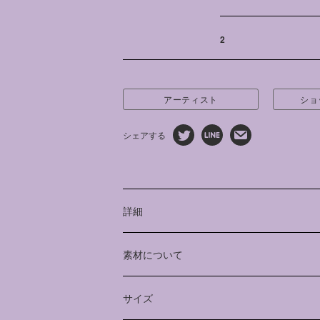
2
アーティスト
ショ
シェアする
詳細
田中かえさんの特徴的なモチーフである
素材について
な刺繍でふくらはぎ位置に施されたスウ
ゆったりとした着用感でありながら、裾
Cotton 100%
テーパードをきかせて、スッキリとした
中国製
サイズ
げています。
裾外側にジップを備えており、シルエッ