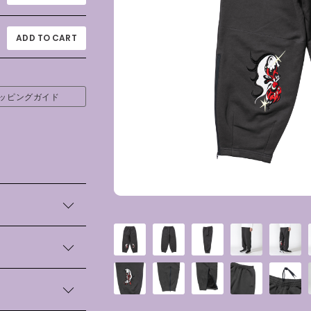
ッピングガイド
歪んだ瞳が、繊細
ェットパンツ。
のダーツによって
シルエットに仕上
トに変化を加える