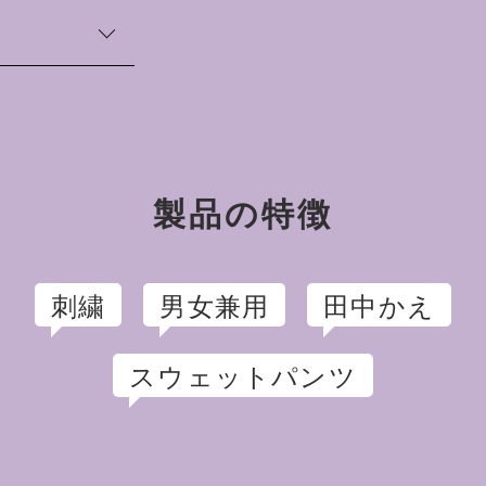
わたり巾（cm）
37
017年、多摩美術大
39
術コース卒業。イ
イラストを描き始
スト活動を開始。
製品の特徴
刺繍
男女兼用
田中かえ
スウェットパンツ