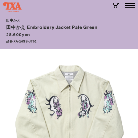
田中かえ
田中かえ Embroidery Jacket Pale Green
28,600yen
品番 XA-26SS-JT02