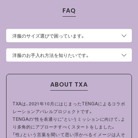
FAQ
洋服のサイズ選びで困っています。
このページの上部にサイズという項目がございます。そち
洋服のお手入れ方法を知りたいです。
らにサイズ表がございますので、お手持ちの洋服と比較し
てご検討ください。
・ドライクリーニングの際には、石油系溶剤をご使用くださ
い。
ABOUT TXA
・刺繍にアイロン掛けをする際は、らがわからあて布を両面
に当てておこなってください。
・刺繍部分への強い摩擦はお避けください。摩擦により刺繍
TXAは、2021年10月にはじまったTENGAによるコラボ
部分が毛羽立つ場合があります。
レーションアパレルプロジェクトです。
・干す際は、裏返した状態で、通気性のよい場所で陰干しを
TENGAの“性を表通りに”というミッションに向けて、よ
してください。
り多角的にアプローチすべくスタートをしました。
「性」という言葉を聞いて思い浮かべるイメージは人そ