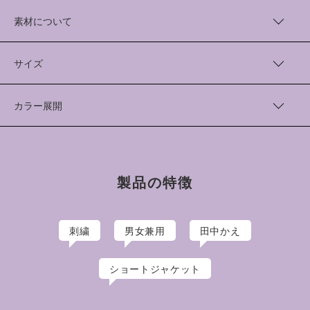
アーティスト“田中かえ”さんの描く、歪んだ瞳と、燃えるハート
のキャラクターを握る手のデザインが刺繍で施されたジャケッ
素材について
ト。
表地は肌あたりの良いコットンツイルを使用。ヴィンテージの
表地 Cotton 100%
ワークウェアのような仕上がりになっています。
裏地 Polyester 100%
サイズ
中国製
田中かえ
着丈（cm）
身幅（cm）
肩幅（cm）
袖丈（cm）
1995年、神奈川県横浜市に生まれる。2017年、多摩美術大学美
カラー展開
術学部情報デザイン学科メディア芸術コース卒業。イラストレ
1
59
56
46
59
ーター。
Smoke Black
手塚治虫・吾妻ひでおから影響を受け、イラストを描き始める。
2
64
60
50
63
Pale Green
多摩美術大学を卒業後、アーティスト活動を開始。
3
70
65
53.5
65
製品の特徴
刺繍
男女兼用
田中かえ
ショートジャケット