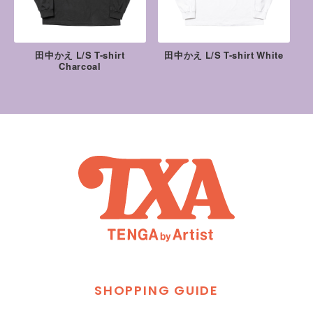
田中かえ L/S T-shirt
田中かえ L/S T-shirt White
Charcoal
S
H
O
P
P
I
N
G
G
U
I
D
E