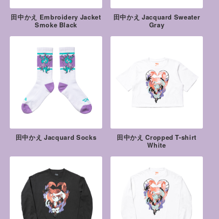
田中かえ Embroidery Jacket
田中かえ Jacquard Sweater
Smoke Black
Gray
田中かえ Jacquard Socks
田中かえ Cropped T-shirt
White