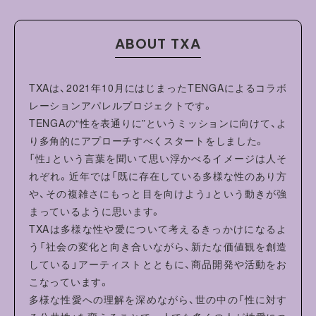
・ご家庭の洗濯機でお洗濯ができます。
・タンブル乾燥機を使用しないでください。
ABOUT TXA
・洗濯やクリーニングの際はネットを使用し、他のものと分
けて洗ってください。
・蛍光増白剤配合洗剤は使用しないでください。
TXAは、2021年10月にはじまったTENGAによるコラボ
・形を整えて干してください。洗濯により収縮やねじれ、型
レーションアパレルプロジェクトです。
崩れすることがあります。
TENGAの“性を表通りに”というミッションに向けて、よ
・プリント部分には当て布をしてアイロンをかけてくださ
り多角的にアプローチすべくスタートをしました。
い。
「性」という言葉を聞いて思い浮かべるイメージは人そ
れぞれ。近年では「既に存在している多様な性のあり方
や、その複雑さにもっと目を向けよう」という動きが強
まっているように思います。
TXAは多様な性や愛について考えるきっかけになるよ
う「社会の変化と向き合いながら、新たな価値観を創造
している」アーティストとともに、商品開発や活動をお
こなっています。
多様な性愛への理解を深めながら、世の中の「性に対す