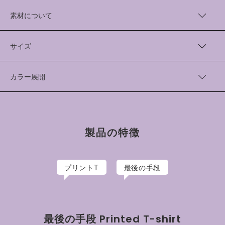
アーティストチーム“最後の手段”さんとともに過去に制作した
プリントTシャツを、リニューアルしました。
素材について
7オンスの生地には抗菌防臭、制菌、抗ウイルス対応の加工が施
されています。
Cotton 100%
「女体山の麓、覗く枯れ井戸に泉湧き、地蔵は蛙を連れて帰る。銀
中国製(プリント加工 日本)
サイズ
河の故郷、満ちた泉（ローション）でマスカレイド。覗くカレイド
スコープ、中に地蔵。蛙は祝福され肌着に転生、次元を超える。」
着丈（cm）
身幅（cm）
肩幅（cm）
袖丈（cm）
デザインはアーティスト本人の、子供の頃に炬燵に入って見た
カラー展開
夢の宇宙旅行体験が元になっています。
M
72
60
54.5
21.5
White
最後の手段/さいごのしゅだん
L
74
62
56
22
Black
有坂亜由夢、おいたまい、コハタレンの3人からなる、人々の太古
XL
76
65
58
24
の記憶を呼び覚ますビデオチーム。2010年に結成。
製品の特徴
手描きのアニメーションと人間や大道具小道具を使ったコマ撮
りアニメーションなどを融合させ、有機的に動かす映像作品な
どを作っている。近年は3DCG作品や漫画作品等も手がける。
プリントT
最後の手段
最後の手段 Printed T-shirt