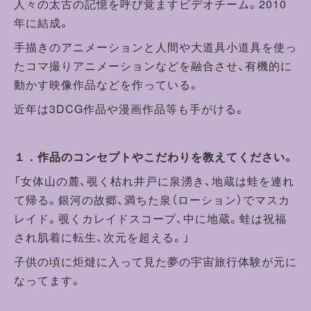
人々の太古の記憶を呼び覚ますビデオチーム。2010
年に結成。
手描きのアニメーションと人間や大道具小道具を使っ
たコマ撮りアニメーションなどを融合させ、有機的に
動かす映像作品などを作っている。
近年は3DCG作品や漫画作品等も手がける。
１．作品のコンセプトやこだわりを教えてください。
「女体山の麓、覗く枯れ井戸に泉湧き、地蔵は蛙を連れ
て帰る。銀河の故郷、満ちた泉（ローション）でマスカ
レイド。覗くカレイドスコープ、中に地蔵。蛙は祝福
され肌着に転生、次元を超える。」
子供の頃に炬燵に入って見た夢の宇宙旅行体験が元に
なってます。