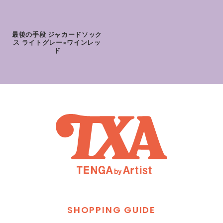
最後の手段 ジャカードソック
ス ライトグレー×ワインレッ
ド
S
H
O
P
P
I
N
G
G
U
I
D
E