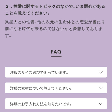
２．性愛に関するトピックのなかで、いま関心がある
ことを教えてください。
異星人との性愛、他の次元の生命体との恋愛が当たり
前になる時代が来るのではないかと夢想しておりま
す。
FAQ
洋服のサイズ選びで困っています。
このページの上部にサイズという項目がございます。そち
洋服の素材について教えてください。
らにサイズ表がございますので、お手持ちの洋服と比較し
てご検討ください。
綿100%の天竺素材を使用しています。やや厚みがあり、ハ
洋服のお手入れ方法を知りたいです。
リのある生地感が特徴です。