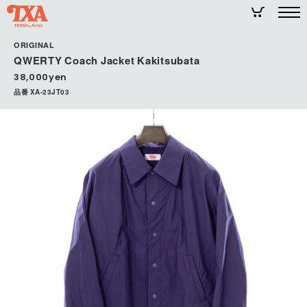
ORIGINAL
QWERTY Coach Jacket Kakitsubata
38,000yen
品番 XA-23JT03