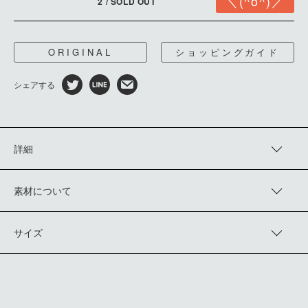
2 / SOLD OUT
ORIGINAL
ショッピングガイド
シェアする
詳細
上質なコーマ糸を、高密度に打ち込んだタイプライター生地を
使用。表面をシリコンコーティングしており、撥水性と糊付けさ
素材について
れたようなハリ感をもたせました。
軽量で肌触りも良く、使い勝手の良いライトアウターです。淡い
Cotton 100%
グレーは国宝である渡辺崋山の「鷹見泉石像」より。
サイズ
着丈（cm）
身幅（cm）
袖丈（cm）
1
62
58
62