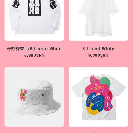
丹野杏香 L/S T-shirt White
X T-shirt White
6,880yen
9,300yen