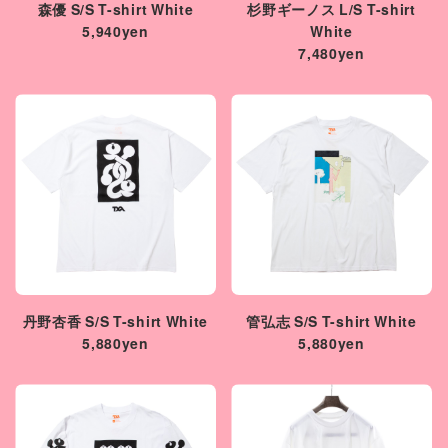
森優 S/S T-shirt White
杉野ギーノス L/S T-shirt
5,940yen
White
7,480yen
丹野杏香 S/S T-shirt White
管弘志 S/S T-shirt White
5,880yen
5,880yen