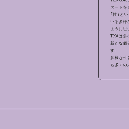
タートを
「性」と
いる多様
ように思
TXAは
新たな価
す。
多様な性
も多くの