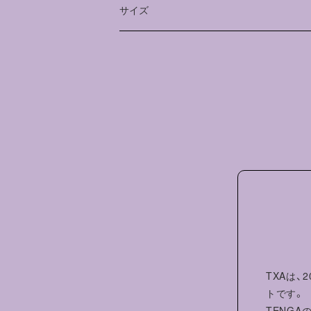
サイズ
っていくこと」をイメージして描かれて
三好愛/みよしあい
着丈（cm）
身幅（cm）
肩幅（c
イラストレーター、東京都在住。東京藝
了。書籍の装画と挿絵を数多く手がける
M
69
52
46
亜紗『どもる体』、藤野可織『私は幽霊を
『某』、深爪『立て板に泥水』、高橋源一
L
73
55
50
ません』、宮部みゆき『魂手形 三島屋変
XL
77
58
54
など。クリープハイプのツアーグッズ・
ンなども手がける。イラスト&エッセイ
わる』（晶文社）が発売中。
田中竜馬 H174cm 着用サイズ L
百恵 H175cm 着用サイズ L
TXAは
トです。
TENG