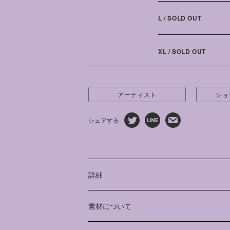
L / SOLD OUT
XL / SOLD OUT
アーティスト
ショ
シェアする
詳細
イラストレーターの「三好愛」さんとと
素材について
ャツを制作しました。
色とりどりに表現されたさまざまなキャ
綿 100%
ろんな性愛の形があり、性愛をとおして