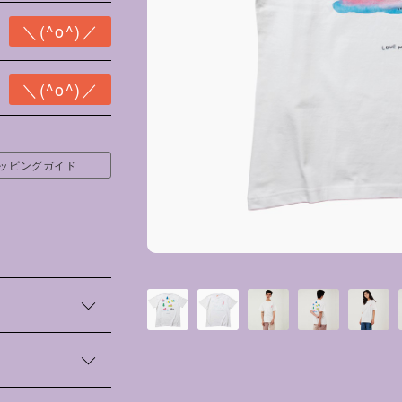
ッピングガイド
もに、プリントTシ
ラクターは、「い
人々の世界が広が