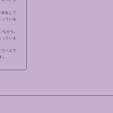
に存在して
まっている
いながら、
なっていま
とで一人で
す。