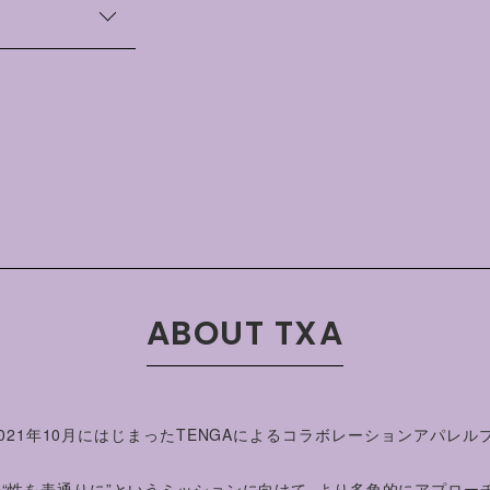
います。
m）
袖丈（cm）
術大学大学院修
。主な仕事に伊藤
20
見ない』、川上弘美
郎『誰にも相談でき
22
調百物語七之続』
24
ビジュアルデザイ
集『ざらざらをさ
ABOUT TXA
、2021年10月にはじまったTENGAによるコラボレーションアパレル
Aの“性を表通りに”というミッションに向けて、より多角的にアプロー