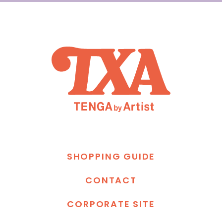
S
H
O
P
P
I
N
G
G
U
I
D
E
C
O
N
T
A
C
T
C
O
R
P
O
R
A
T
E
S
I
T
E