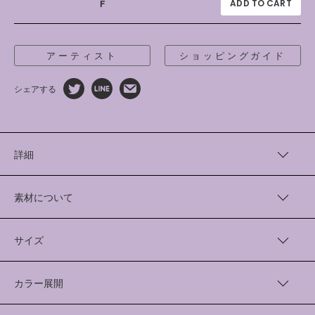
F
アーティスト
ショッピングガイド
シェアする
詳細
アーティスト“田中かえ”さんとともに、キャラクターを繊細に編
み立てたジャガードソックスを制作しました。
素材について
田中かえさんの特徴的なモチーフであるハートのキャラクター
を、ジャガードで表現しています。
Cotton 75％ Polyester 20％ Polyurethane 5%
足底はクッション性のある厚手のパイル生地を採用し、レッグ
サイズ
部分は弾力のあるリブ編みでしっかりとした質感です。
25〜27cm
田中かえ
カラー展開
1995年、神奈川県横浜市に生まれる。2017年、多摩美術大学美
術学部情報デザイン学科メディア芸術コース卒業。イラストレ
White