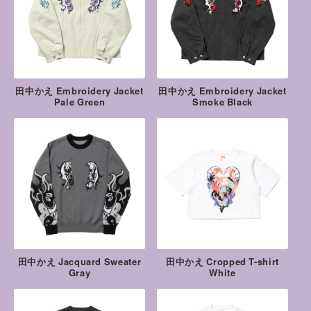
田中かえ Embroidery Jacket
田中かえ Embroidery Jacket
Pale Green
Smoke Black
田中かえ Jacquard Sweater
田中かえ Cropped T-shirt
Gray
White