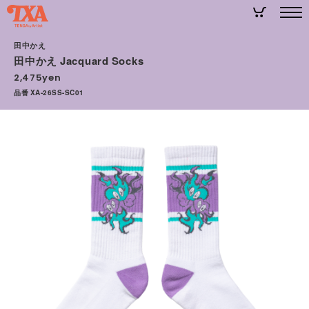
田中かえ
田中かえ Jacquard Socks
2,475yen
品番 XA-26SS-SC01