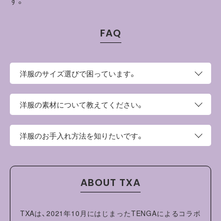
FAQ
洋服のサイズ選びで困っています。
このページの上部にサイズという項目がございます。そち
洋服の素材について教えてください。
らにサイズ表がございますので、お手持ちの洋服と比較し
てご検討ください。
綿 75％、ポリエステル 20％、ポリウレタン 5％
洋服のお手入れ方法を知りたいです。
綿とポリエステルを組み合わせることで、洗濯後の収縮を
抑え、高い耐久性を実現しました。型崩れしにくく、長くき
・ご家庭の洗濯機でお洗濯ができます。
れいなシルエットを保ったままご愛用いただけます。
・タンブル乾燥機を使用しないでください。
ABOUT TXA
・洗濯やクリーニングの際は、裏返してネットに入れ、他の
ものと分けて洗ってください。
・蛍光増白剤配合洗剤は使用しないでください。
TXAは、2021年10月にはじまったTENGAによるコラボ
・形を整えて干してください。洗濯により収縮やねじれ、型