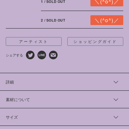
1 / SOLD OUT
2 / SOLD OUT
アーティスト
ショッピングガイド
シェアする
詳細
アーティスト“門倉太久斗（22世紀ジェダイ）”さんとともに、男性
のためのワンピースを制作しました。今回のコラボレーション
素材について
では、門倉さんとともに、「多様な性愛のかたち」をアートワーク
だけでなく、服のシルエットや構造から考え、表現しています。
Polyester 100%
サイズ
こちらのワンピースは、男性の体格に合わせてフォルムを設計
いたしました。