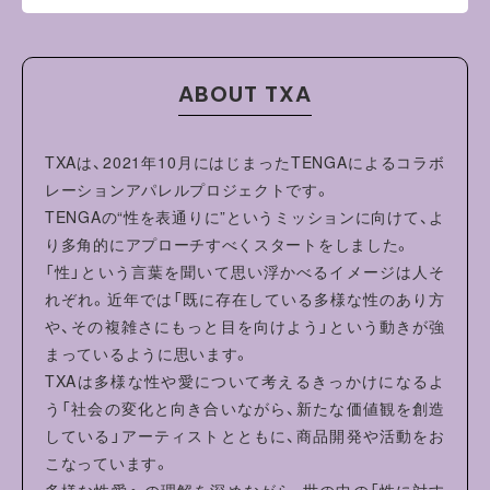
・ご家庭の洗濯機でお洗濯ができます。
・タンブル乾燥機を使用しないでください。
ABOUT TXA
・洗濯やクリーニングの際はネットを使用し、他のものと分
けて洗ってください。
・蛍光増白剤配合洗剤は使用しないでください。
TXAは、2021年10月にはじまったTENGAによるコラボ
・形を整えて干してください。洗濯により収縮やねじれ、型
レーションアパレルプロジェクトです。
崩れすることがあります。
TENGAの“性を表通りに”というミッションに向けて、よ
り多角的にアプローチすべくスタートをしました。
「性」という言葉を聞いて思い浮かべるイメージは人そ
れぞれ。近年では「既に存在している多様な性のあり方
や、その複雑さにもっと目を向けよう」という動きが強
まっているように思います。
TXAは多様な性や愛について考えるきっかけになるよ
う「社会の変化と向き合いながら、新たな価値観を創造
している」アーティストとともに、商品開発や活動をお
こなっています。