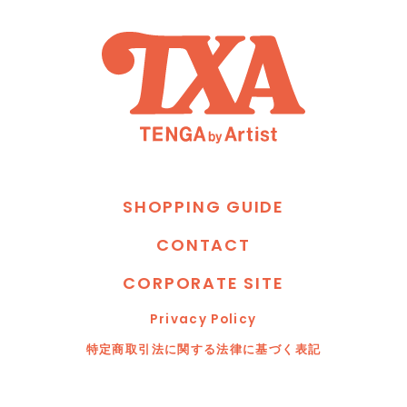
S
H
O
P
P
I
N
G
G
U
I
D
E
C
O
N
T
A
C
T
C
O
R
P
O
R
A
T
E
S
I
T
E
P
r
i
v
a
c
y
P
o
l
i
c
y
特
定
商
取
引
法
に
関
す
る
法
律
に
基
づ
く
表
記