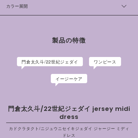
総丈（cm）
身幅（cm）
肩幅（cm）
カラー展開
1
119
52.5
42
green
2
123
54.5
43
sand
blue
製品の特徴
門倉太久斗/22世紀ジェダイ
ワンピース
イージーケア
門倉太久斗/22世紀ジェダイ jersey midi
dress
カドクラタクト/ニジュウニセイキジェダイ ジャージー ミディ
ドレス