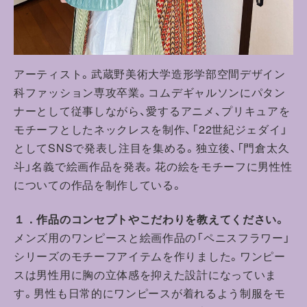
アーティスト。
武蔵野美術大学造形学部空間デザイン
科ファッション専攻卒業。
コムデギャルソンにパタン
ナーとして従事しながら、
愛するアニメ、プリキュアを
モチーフとしたネックレスを制作、「
22世紀ジェダイ」
としてSNSで発表し注目を集める。独立後、
「門倉太久
斗」名義で絵画作品を発表。
花の絵をモチーフに男性性
についての作品を制作している。
１．作品のコンセプトやこだわりを教えてください。
メンズ用のワンピースと絵画作品の「ペニスフラワー」
シリーズのモチーフアイテムを作りました。
ワンピー
スは男性用に胸の立体感を抑えた設計になっていま
す。
男性も日常的にワンピースが着れるよう制服をモ