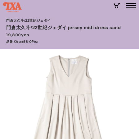
門倉太久斗/22世紀ジェダイ
門倉太久斗/22世紀ジェダイ jersey midi dress sand
19,800yen
品番 XA-25SS-OP03