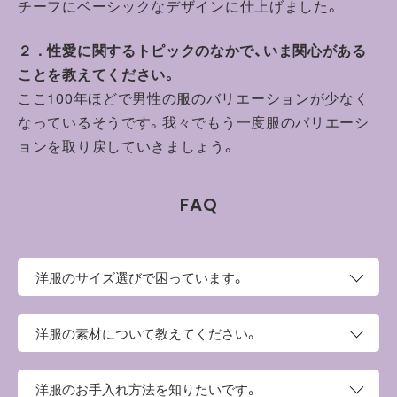
チーフにベーシッ
クなデザインに仕上げました。
２．性愛に関するトピックのなかで、いま関心がある
ことを教えてください。
ここ100年ほどで男性の服のバリエーションが少なく
なっている
そうです。
我々でもう一度服のバリエーシ
ョンを取り戻していきましょう。
FAQ
洋服のサイズ選びで困っています。
このページの上部にサイズという項目がございます。そち
洋服の素材について教えてください。
らにサイズ表がございますので、お手持ちの洋服と比較し
てご検討ください。
ポリエステル100%の4段スムースを使用しています。
洋服のお手入れ方法を知りたいです。