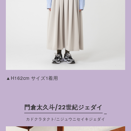
▲H162cm サイズ1着用
門倉太久斗/22世紀ジェダイ
カドクラタクト/ニジュウニセイキジェダイ