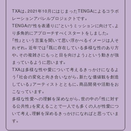
・蛍光増白剤配合洗剤は使用しないでください。
TXAは、2021年10月にはじまったTENGAによるコラボ
・形を整えて干してください。洗濯により収縮やねじれ、型
レーションアパレルプロジェクトです。
崩れすることがあります。
TENGAの“性を表通りに”というミッションに向けて、よ
・プリント部分には当て布をしてアイロンをかけてくださ
り多角的にアプローチすべくスタートをしました。
い。
「性」という言葉を聞いて思い浮かべるイメージは人そ
れぞれ。近年では「既に存在している多様な性のあり方
や、その複雑さにもっと目を向けよう」という動きが強
まっているように思います。
TXAは多様な性や愛について考えるきっかけになるよ
う「社会の変化と向き合いながら、新たな価値観を創造
している」アーティストとともに、商品開発や活動をお
こなっています。
多様な性愛への理解を深めながら、世の中の「性に対す
る公共性」を変えることで一人でも多くの人が性愛につ
いて考え、理解を深めるきっかけになればと思っていま
す。