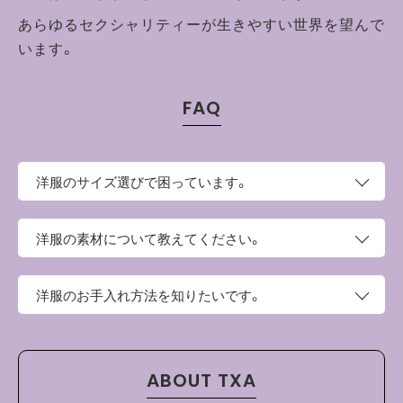
あらゆるセクシャリティーが生きやすい世界を望んで
います。
FAQ
洋服のサイズ選びで困っています。
このページの上部にサイズという項目がございます。そち
洋服の素材について教えてください。
らにサイズ表がございますので、お手持ちの洋服と比較し
てご検討ください。
綿100%の天竺素材を使用しています。やや厚みがあり、ハ
洋服のお手入れ方法を知りたいです。
リのある生地感が特徴です。
・ご家庭の洗濯機でお洗濯ができます。
・タンブル乾燥機を使用しないでください。
ABOUT TXA
・洗濯やクリーニングの際はネットを使用し、他のものと分
けて洗ってください。