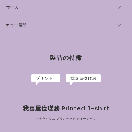
表現されています。
Cotton 100%
アメリカ綿100％の空紡糸を使用した8.1オンスの生地を採用
中国製(プリント加工 日本)
サイズ
し、シルクスクリーンプリントを施しております。
着丈（cm）
身幅（cm）
肩幅（cm）
袖丈（cm）
我喜屋位瑳務/がきやいさむ
カラー展開
沖縄県出身、東京在住のアーティスト。戦後のアメリカホラー映
M
68
53
47
22
画やSF映画、アメコミなどに影響されたイラスト作品などで人
Natural
気を得る。
L
71
57
51
23
Black
イラストレーター活動のほか、美術館での展覧会や芸術祭にも
XL
74
61
55
25
精力的に参加し、アーティストとしての活動を展開。
製品の特徴
プリントT
我喜屋位瑳務
我喜屋位瑳務 Printed T-shirt
ガキヤイサム プリンテッド ティーシャツ