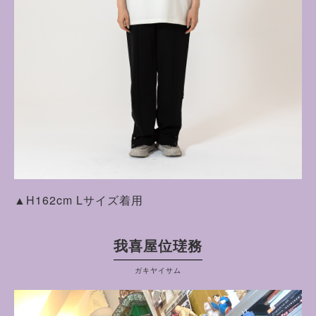
▲H162cm Lサイズ着用
我喜屋位瑳務
ガキヤイサム