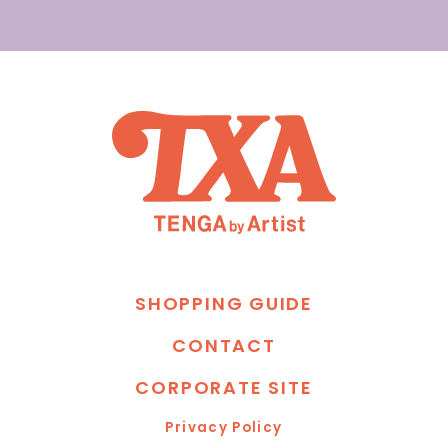
S
H
O
P
P
I
N
G
G
U
I
D
E
C
O
N
T
A
C
T
C
O
R
P
O
R
A
T
E
S
I
T
E
P
r
i
v
a
c
y
P
o
l
i
c
y