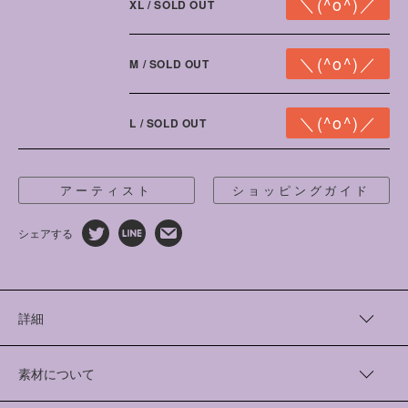
XL / SOLD OUT
M / SOLD OUT
L / SOLD OUT
アーティスト
ショッピングガイド
シェアする
詳細
アーティスト“我喜屋位瑳務”さんとともに過去に制作したプリ
ントTシャツを、リニューアルしました。
素材について
アーティストの願う、愛と平穏が、多彩な色を使っておおらかに