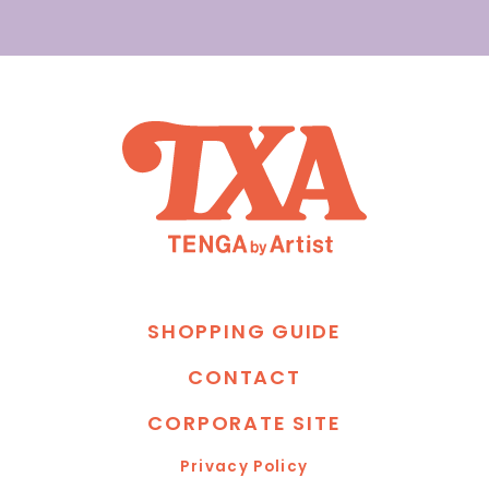
S
H
O
P
P
I
N
G
G
U
I
D
E
C
O
N
T
A
C
T
C
O
R
P
O
R
A
T
E
S
I
T
E
P
r
i
v
a
c
y
P
o
l
i
c
y