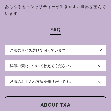
あらゆるセクシャリティーが生きやすい世界を望んで
います。
FAQ
洋服のサイズ選びで困っています。
このページの上部にサイズという項目がございます。そち
洋服の素材について教えてください。
らにサイズ表がございますので、お手持ちの洋服と比較し
てご検討ください。
綿100%の天竺素材を使用しています。やや厚みがあり、ハ
洋服のお手入れ方法を知りたいです。
リのある生地感が特徴です。
・ご家庭の洗濯機でお洗濯ができます。
・タンブル乾燥機を使用しないでください。
ABOUT TXA
・洗濯やクリーニングの際はネットを使用し、他のものと分
けて洗ってください。