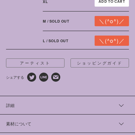
XL
M / SOLD OUT
L / SOLD OUT
アーティスト
ショッピングガイド
シェアする
詳細
アーティスト“我喜屋位瑳務”さんとともに過去に制作したプリ
ントTシャツを、リニューアルしました。
素材について
アーティストの願う、愛と平穏が、多彩な色を使っておおらかに