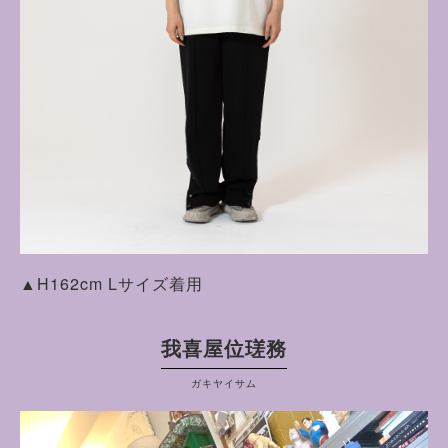
▲H162cm Lサイズ着用
我喜屋位瑳務
ガキヤイサム