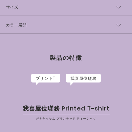
表現されています。
Cotton 100%
アメリカ綿100％の空紡糸を使用した8.1オンスの生地を採用
中国製(プリント加工 日本)
サイズ
し、シルクスクリーンプリントを施しております。
着丈（cm）
身幅（cm）
肩幅（cm）
袖丈（cm）
我喜屋位瑳務/がきやいさむ
カラー展開
沖縄県出身、東京在住のアーティスト。戦後のアメリカホラー映
M
68
53
47
22
画やSF映画、アメコミなどに影響されたイラスト作品などで人
Natural
気を得る。
L
71
57
51
23
Black
イラストレーター活動のほか、美術館での展覧会や芸術祭にも
XL
74
61
55
25
精力的に参加し、アーティストとしての活動を展開。
製品の特徴
プリントT
我喜屋位瑳務
我喜屋位瑳務 Printed T-shirt
ガキヤイサム プリンテッド ティーシャツ