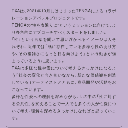
・蛍光増白剤配合洗剤は使用しないでください。
TXAは、2021年10月にはじまったTENGAによるコラボ
・形を整えて干してください。洗濯により収縮やねじれ、型
レーションアパレルプロジェクトです。
崩れすることがあります。
TENGAの“性を表通りに”というミッションに向けて、よ
・プリント部分には当て布をしてアイロンをかけてくださ
り多角的にアプローチすべくスタートをしました。
い。
「性」という言葉を聞いて思い浮かべるイメージは人そ
れぞれ。近年では「既に存在している多様な性のあり方
や、その複雑さにもっと目を向けよう」という動きが強
まっているように思います。
TXAは多様な性や愛について考えるきっかけになるよ
う「社会の変化と向き合いながら、新たな価値観を創造
している」アーティストとともに、商品開発や活動をお
こなっています。
多様な性愛への理解を深めながら、世の中の「性に対す
る公共性」を変えることで一人でも多くの人が性愛につ
いて考え、理解を深めるきっかけになればと思っていま
す。