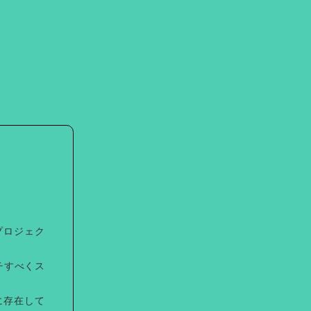
プロジェク
チすべくス
に存在して