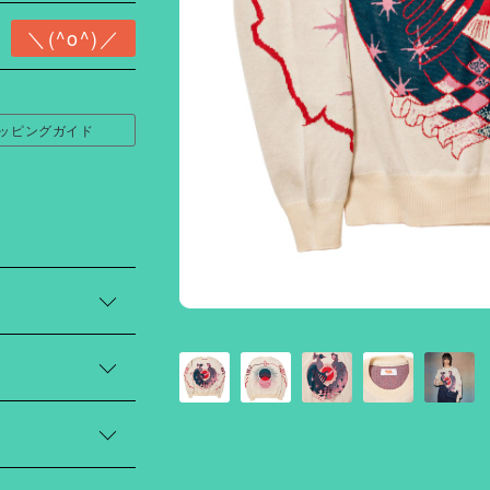
ッピングガイド
ーマ糸を使用し
を制作しました。
ルジャガードで表
袖丈（cm）