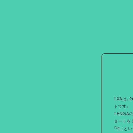
1
67
57
2
70.5
58.5
TXAは
トです。
TENG
タートを
「性」と