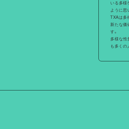
いる多様
ように思
TXAは
新たな価
す。
多様な性
も多くの