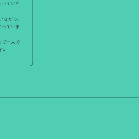
まっている
いながら、
なっていま
とで一人で
す。