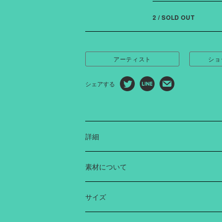
2 / SOLD OUT
アーティスト
ショ
シェアする
詳細
アーティスト“大河紀”さんとともに、コ
素材について
た、14Gの着心地の良いコットンニット
肉厚をキープしながら、細かい柄をダブ
Cotton 100%
現しています。
サイズ
着丈（cm）
身幅（cm）