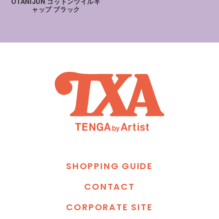
OTANIJUN コットンツイルキ
ャップ ブラック
S
H
O
P
P
I
N
G
G
U
I
D
E
C
O
N
T
A
C
T
C
O
R
P
O
R
A
T
E
S
I
T
E