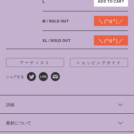
L
M / SOLD OUT
XL / SOLD OUT
アーティスト
ショッピングガイド
シェアする
詳細
グラフィックアーティストの「OTANIJUN」さんとともに、裏毛
素材のプルオーバーパーカーを制作しました。
素材について
多様な人たちのイメージがグラフィカルに描かれています。