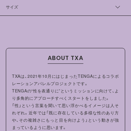
見た目や国籍、思想、生き方はそれぞれ違っていても、愛や自由
綿 100%
を共感できている様子がデザインに込められています。
サイズ
OTANIJUN/オタニじゅん
着丈（cm）
身幅（cm）
肩幅（cm）
袖丈（cm）
1980年生まれ。鳥取県出身。武蔵野美術大学卒。仕事の傍らイ
ベントのフライヤーを手描きで作り始めた事をきっかけに、影
M
67
57
49
62
響を受けた世界中の音楽やその多様な側面を自分なりの解釈で
ミックスし、リズミカルなドローイングを主体にした作品を作
L
70
60
52
63
り続けるグラフィックアーティスト。その他グラフィックデザ
XL
73
63
55
64
イナー、アートディレクター。
ABOUT TXA
モデル
上原岳人 H175cm 着用サイズ XL
TXAは、2021年10月にはじまったTENGAによるコラボ
夏目みさき H166cm 着用サイズ L
レーションアパレルプロジェクトです。
TENGAの“性を表通りに”というミッションに向けて、よ
り多角的にアプローチすべくスタートをしました。
「性」という言葉を聞いて思い浮かべるイメージは人そ
れぞれ。近年では「既に存在している多様な性のあり方
や、その複雑さにもっと目を向けよう」という動きが強
まっているように思います。