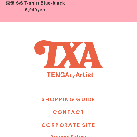
森優 S/S T-shirt Blue-black
5,940yen
S
H
O
P
P
I
N
G
G
U
I
D
E
C
O
N
T
A
C
T
C
O
R
P
O
R
A
T
E
S
I
T
E