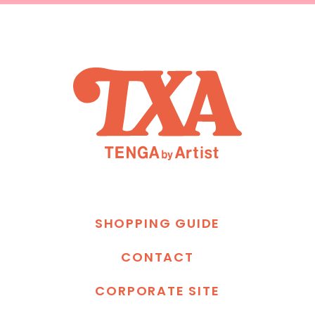
S
H
O
P
P
I
N
G
G
U
I
D
E
C
O
N
T
A
C
T
C
O
R
P
O
R
A
T
E
S
I
T
E